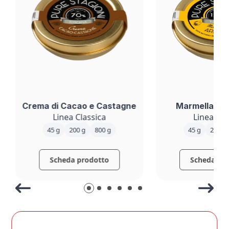
Crema di Cacao e Castagne
Marmellata d
Linea Classica
Linea Cla
45 g
200 g
800 g
45 g
200 g
Scheda prodotto
Scheda pr