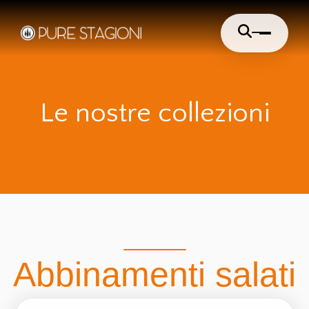
Cerca
Le nostre collezioni
Abbinamenti salati