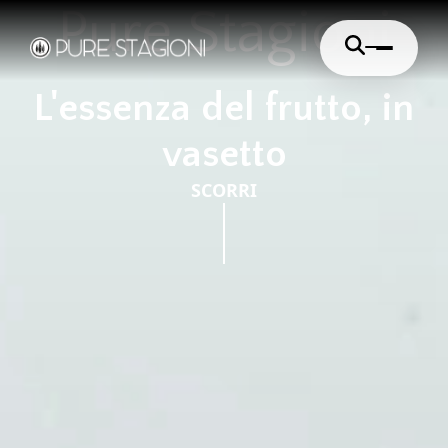
Pure Stagioni
Cerca
L'essenza del frutto, in
vasetto
SCORRI