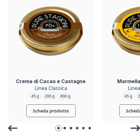
Crema di Cacao e Castagne
Marmella
Linea Classica
Linea
45 g
200 g
800 g
45 g
2
Scheda prodotto
Sched