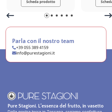
Scheda prodotto
Sched
Parla con il nostro team
+39 055 389 4159
info@purestagioni.it
Pure Stagioni. L’essenza del frutto, in vasetto
Dalla nostra terra in Toscana, creiamo confetture