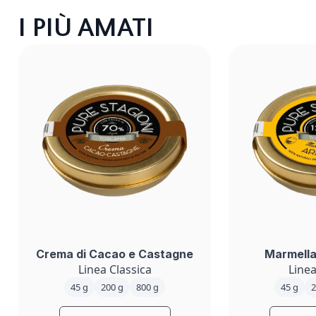
I PIÙ AMATI
Crema di Cacao e Castagne
Marmella
Linea Classica
Linea
45 g
200 g
800 g
45 g
2