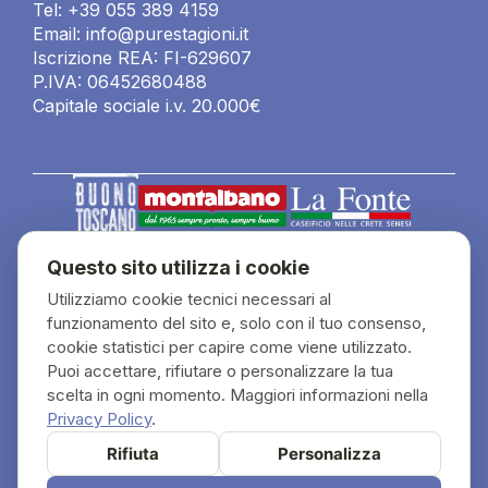
Tel: +39 055 389 4159
Email: info@purestagioni.it
Iscrizione REA: FI-629607
P.IVA: 06452680488
Capitale sociale i.v. 20.000€
Questo sito utilizza i cookie
Copyright © 2026 by Pure Stagioni. Tutti i diritti
Utilizziamo cookie tecnici necessari al
riservati
funzionamento del sito e, solo con il tuo consenso,
cookie statistici per capire come viene utilizzato.
Puoi accettare, rifiutare o personalizzare la tua
scelta in ogni momento. Maggiori informazioni nella
Privacy Policy
.
Rifiuta
Personalizza